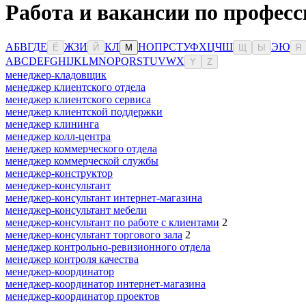
Работа и вакансии по професс
А
Б
В
Г
Д
Е
Ж
З
И
К
Л
Н
О
П
Р
С
Т
У
Ф
Х
Ц
Ч
Ш
Э
Ю
Ё
Й
М
Щ
Ы
Я
A
B
C
D
E
F
G
H
I
J
K
L
M
N
O
P
Q
R
S
T
U
V
W
X
Y
Z
менеджер-кладовщик
менеджер клиентского отдела
менеджер клиентского сервиса
менеджер клиентской поддержки
менеджер клининга
менеджер колл-центра
менеджер коммерческого отдела
менеджер коммерческой службы
менеджер-конструктор
менеджер-консультант
менеджер-консультант интернет-магазина
менеджер-консультант мебели
менеджер-консультант по работе с клиентами
2
менеджер-консультант торгового зала
2
менеджер контрольно-ревизионного отдела
менеджер контроля качества
менеджер-координатор
менеджер-координатор интернет-магазина
менеджер-координатор проектов