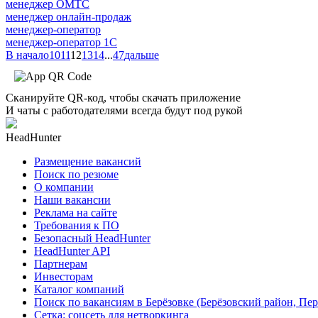
менеджер ОМТС
менеджер онлайн-продаж
менеджер-оператор
менеджер-оператор 1С
В начало
10
11
12
13
14
...
47
дальше
Сканируйте QR-код, чтобы скачать приложение
И чаты с работодателями всегда будут под рукой
HeadHunter
Размещение вакансий
Поиск по резюме
О компании
Наши вакансии
Реклама на сайте
Требования к ПО
Безопасный HeadHunter
HeadHunter API
Партнерам
Инвесторам
Каталог компаний
Поиск по вакансиям в Берёзовке (Берёзовский район, Пе
Сетка: соцсеть для нетворкинга